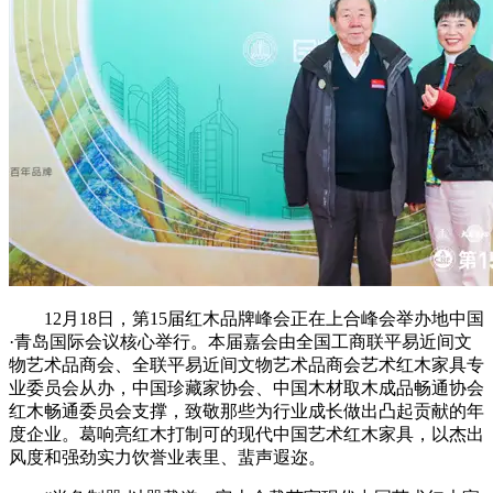
12月18日，第15届红木品牌峰会正在上合峰会举办地中国
·青岛国际会议核心举行。本届嘉会由全国工商联平易近间文
物艺术品商会、全联平易近间文物艺术品商会艺术红木家具专
业委员会从办，中国珍藏家协会、中国木材取木成品畅通协会
红木畅通委员会支撑，致敬那些为行业成长做出凸起贡献的年
度企业。葛响亮红木打制可的现代中国艺术红木家具，以杰出
风度和强劲实力饮誉业表里、蜚声遐迩。