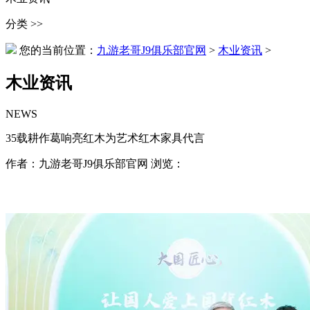
分类 >>
您的当前位置：
九游老哥J9俱乐部官网
>
木业资讯
>
木业资讯
NEWS
35载耕作葛响亮红木为艺术红木家具代言
作者：九游老哥J9俱乐部官网 浏览：