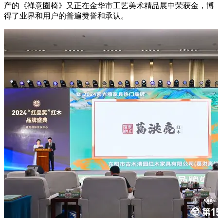
产的《禅意圈椅》又正在金华市工艺美术精品展中荣获金，博
得了业界和用户的普遍赞誉和承认。