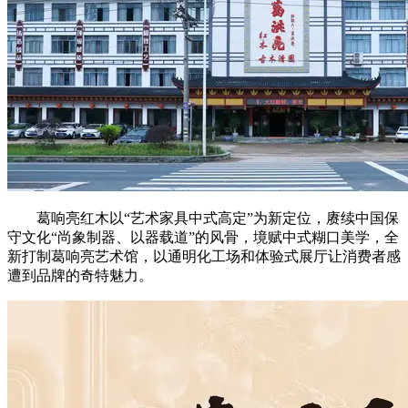
葛响亮红木以“艺术家具中式高定”为新定位，赓续中国保
守文化“尚象制器、以器载道”的风骨，境赋中式糊口美学，全
新打制葛响亮艺术馆，以通明化工场和体验式展厅让消费者感
遭到品牌的奇特魅力。