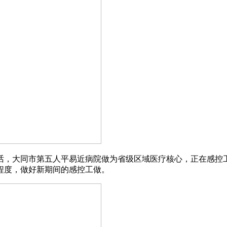
，大同市第五人平易近病院做为省级区域医疗核心，正在感控工
程度，做好新期间的感控工做。