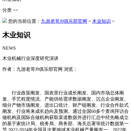
分类 >>
您的当前位置：
九游老哥J9俱乐部官网
>
木业知识
>
木业知识
NEWS
木业机械行业深度研究演讲
作者：九游老哥J9俱乐部官网 浏览：
行业政策阐发、国表里行业成长阐发、国内市场总体阐
发、手艺程度情况、产能供给需求数据阐发、沉点企业阐发、
细分产物市场阐发、进出口统计、财产链阐发、行业合作款式
阐发、行业将来成长趋向及预测。通过全国60多个查询拜访合
做机构及国际合做机构获取渠道数据并进行汇总中经先略成立
的基于家统计局、税务局、商务部、海关总署等统计数据第一
节 2022-2024年全国及次要地域木业机械产量阐发一、2022年