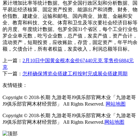
累计增加比率等统计数据。包罗全国行政区划和分析数据、国
平易近经济核算、固定资产投资、能源出产和消费、财务、物
价指数、建建业、运输和邮电、国内商业、旅逛、金融和安
全、教育和科技、文化、体育和卫生及等次要社会经济目标等
的月度、年度统计数据。包罗全国31个省区，每个工业行业包
罗企业单元数，吃亏企业数，总产值，发卖产值，资产合计，
流动资产，短期投资，应收账款，存货，固定资产，年平均余
额，欠债合计，所有者权益，发卖收入，利润总额等目标。
上一篇：
2月10日中国黄金根本金价67440元克 零售价6884元
克
下一篇：
怎样确保博览会搭建工程按时完成展会搭建周期
友情链接：
Copyright © 2018-长期 九游老哥J9俱乐部官网木业「九游老哥
J9俱乐部官网木材经营部」 All Rights Reserved.
网站地图
Copyright © 2018-长期 九游老哥J9俱乐部官网木业「九游老哥
J9俱乐部官网木材经营部」 All Rights Reserved.
网站地图